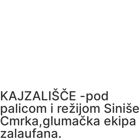
Kaj veliju?
KAJZALIŠČE -pod
palicom i režijom Siniše
Cmrka,glumačka ekipa
zalaufana.