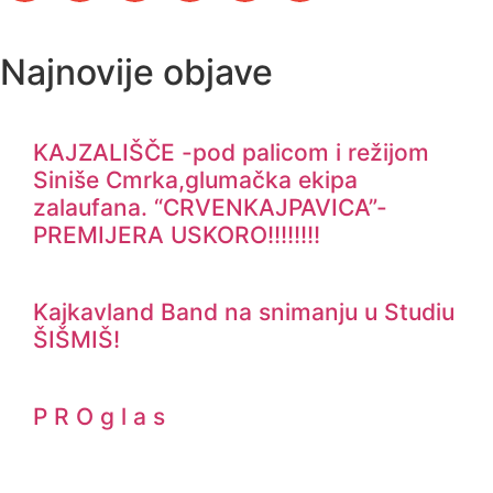
Najnovije objave
KAJZALIŠČE -pod palicom i režijom
Siniše Cmrka,glumačka ekipa
zalaufana. “CRVENKAJPAVICA”-
PREMIJERA USKORO!!!!!!!!
Kajkavland Band na snimanju u Studiu
ŠIŠMIŠ!
P R O g l a s