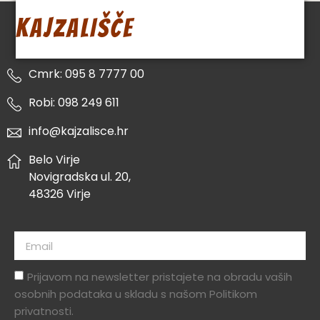
KAJZALIŠČE
Cmrk: 095 8 7777 00
Robi: 098 249 611
info@kajzalisce.hr
Belo Virje
Novigradska ul. 20,
48326 Virje
Prijavom na newsletter pristajete na obradu vaših
osobnih podataka u skladu s našom Politikom
privatnosti.