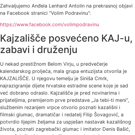
Zahvaljujemo Anđela Lenhard Antolin na prekrasnoj objavi
na Facebook stranici “Volim Podravinu”:
https://www.facebook.com/volimpodravinu
Kajzališče posvećeno KAJ-u,
zabavi i druženju
U nekad prestižnom Belom Virju, u predvečerje
kalendarskog proljeća, mala grupa entuzijsta otvorila je
KAJZALIŠČE. U njegovu temelju je Siniša Cmrk,
najrazigranije dijete hrvatske estradne scene koje je sad
već dobrano odraslo. Kajzališče je pred novinarima i
prijateljima, premijerom prve predstave „Ja tebi-ti meni“,
službenim rezanjem vrpce otvorio poznati kazališni i
filmski glumac, dramatičar i redatelj Filip Šovagović, a
potvrdio lijepim željama za uspješan nastavak kazališnog
života, poznati zagrebački glumac i imitator Denis Bašić,