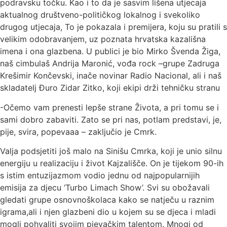
podravsku točku. Kao i to da je sasvim lišena utjecaja
aktualnog društveno-političkog lokalnog i svekoliko
drugog utjecaja, To je pokazala i premijera, koju su pratili s
velikim odobravanjem, uz poznata hrvatska kazališna
imena i ona glazbena. U publici je bio Mirko Švenda Žiga,
naš cimbulaš Andrija Maronić, vođa rock –grupe Zadruga
Krešimir Končevski, inače novinar Radio Nacional, ali i naš
skladatelj Đuro Zidar Zitko, koji ekipi drži tehničku stranu
-Očemo vam prenesti lepše strane Života, a pri tomu se i
sami dobro zabaviti. Zato se pri nas, potlam predstavi, je,
pije, svira, popevaaa – zaključio je Cmrk.
Valja podsjetiti još malo na Sinišu Cmrka, koji je unio silnu
energiju u realizaciju i život Kajzališče. On je tijekom 90-ih
s istim entuzijazmom vodio jednu od najpopularnijih
emisija za djecu ‘Turbo Limach Show’. Svi su obožavali
gledati grupe osnovnoškolaca kako se natječu u raznim
igrama,ali i njen glazbeni dio u kojem su se djeca i mladi
mogli pohvaliti svojim pjevačkim talentom. Mnogi od