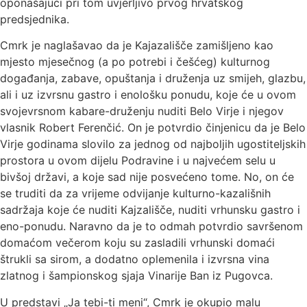
oponašajući pri tom uvjerljivo prvog hrvatskog
predsjednika.
Cmrk je naglašavao da je Kajazališče zamišljeno kao
mjesto mjesečnog (a po potrebi i češćeg) kulturnog
događanja, zabave, opuštanja i druženja uz smijeh, glazbu,
ali i uz izvrsnu gastro i enološku ponudu, koje će u ovom
svojevrsnom kabare-druženju nuditi Belo Virje i njegov
vlasnik Robert Ferenčić. On je potvrdio činjenicu da je Belo
Virje godinama slovilo za jednog od najboljih ugostiteljskih
prostora u ovom dijelu Podravine i u najvećem selu u
bivšoj državi, a koje sad nije posvećeno tome. No, on će
se truditi da za vrijeme odvijanje kulturno-kazališnih
sadržaja koje će nuditi Kajzališče, nuditi vrhunsku gastro i
eno-ponudu. Naravno da je to odmah potvrdio savršenom
domaćom večerom koju su zasladili vrhunski domaći
štrukli sa sirom, a dodatno oplemenila i izvrsna vina
zlatnog i šampionskog sjaja Vinarije Ban iz Pugovca.
U predstavi „Ja tebi-ti meni“, Cmrk je okupio malu