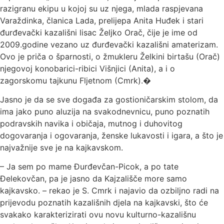
razigranu ekipu u kojoj su uz njega, mlada raspjevana
Varaždinka, članica Lada, prelijepa Anita Huđek i stari
đurđevački kazališni lisac Željko Orač, čije je ime od
2009.godine vezano uz đurđevački kazališni amaterizam.
Ovo je priča o šparnosti, o žmukleru Želkini birtašu (Orač)
njegovoj konobarici-ribici Višnjici (Anita), a i o
zagorskomu tajkunu Fljetnom (Cmrk).�
Jasno je da se sve događa za gostioničarskim stolom, da
ima jako puno aluzija na svakodnevnicu, puno poznatih
podravskih navika i običaja, mutnog i duhovitog
dogovaranja i ogovaranja, ženske lukavosti i igara, a što je
najvažnije sve je na kajkavskom.
– Ja sem po mame Đurđevčan-Picok, a po tate
Đelekovčan, pa je jasno da Kajzališče more samo
kajkavsko. – rekao je S. Cmrk i najavio da ozbiljno radi na
prijevodu poznatih kazališnih djela na kajkavski, što će
svakako karakterizirati ovu novu kulturno-kazališnu