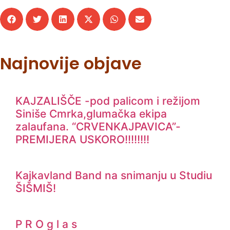
Najnovije objave
KAJZALIŠČE -pod palicom i režijom
Siniše Cmrka,glumačka ekipa
zalaufana. “CRVENKAJPAVICA”-
PREMIJERA USKORO!!!!!!!!
Kajkavland Band na snimanju u Studiu
ŠIŠMIŠ!
P R O g l a s