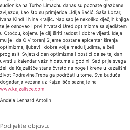
sudionika na Turbo Limachu danas su poznate glazbene
zvijezde, kao što su primjerice Lidija Bačić, Saša Lozar,
Ivana Kindl i Nina Kraljić. Napisao je nekoliko dječjih knjiga
te je osnovao i prvi hrvatski Ured optimizma sa sjedištem
u Otočcu, kojemu je cilj širiti radost i dobre vijesti. Ideja
mu je i da OIV toranj Sljeme postane epicentar širenja
optimizma, ljubavi i dobre volje među ljudima, a želi
proglasiti Svjetski dan optimizma i postići da se taj dan
uvrsti u kalendar važnih datuma u godini. Sad prije svega
želi da Kajzališče stane čvrsto na noge i krene u kazališni
život Podravine.Treba ga podržati u tome. Sva buduća
događanja vezana uz Kajzališče saznajte na
www.kajzalisce.com
Anđela Lenhard Antolin
Podijelite objavu: