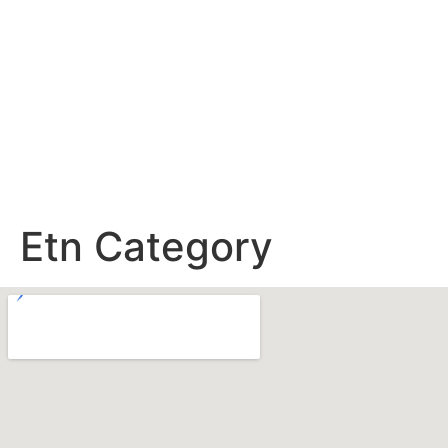
Kaj veliju?
Etn Category