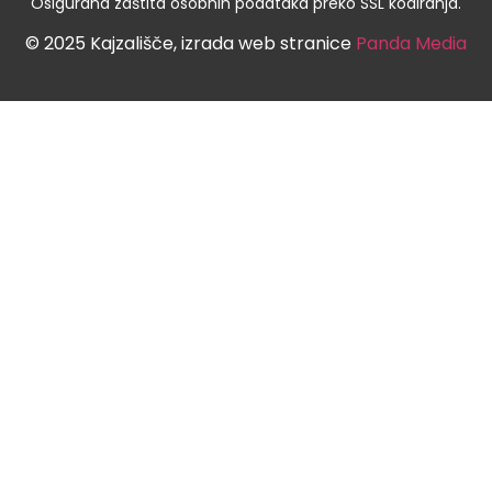
Osigurana zaštita osobnih podataka preko SSL kodiranja.
© 2025 Kajzališče, izrada web stranice
Panda Media